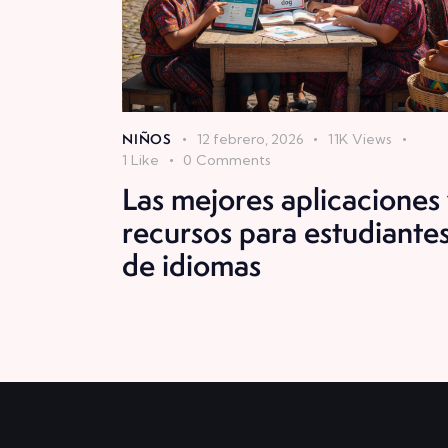
NIÑOS
12 febrero, 2026
11K
Views
1
Like
0
Comments
Las mejores aplicaciones
recursos para estudiante
de idiomas