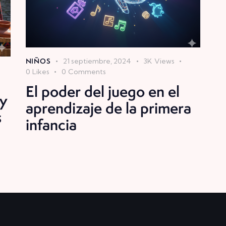
NIÑOS
21 septiembre, 2024
3K
Views
0
Likes
0
Comments
El poder del juego en el
 y
aprendizaje de la primera
s
infancia