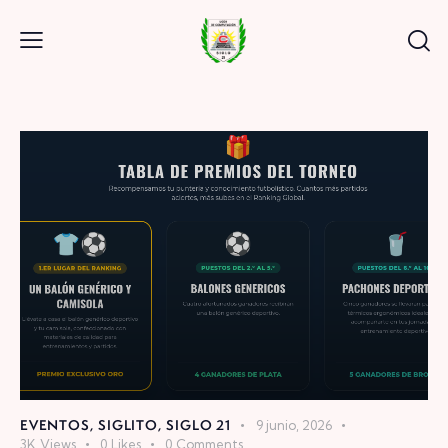
EVENTOS
,
SIGLITO
,
SIGLO 21
9 junio, 2026
3K
Views
0
Likes
0
Comments